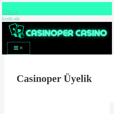
Casinoper Güncel Giriş Adresi
TIKLA
İçeriğe atla
Casinoper Üyelik