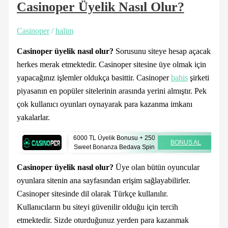
Casinoper Üyelik Nasıl Olur?
Casinoper
/
halim
Casinoper üyelik nasıl olur?
Sorusunu siteye hesap açacak
herkes merak etmektedir. Casinoper sitesine üye olmak için
yapacağınız işlemler oldukça basittir. Casinoper
bahis
şirketi
piyasanın en popüler sitelerinin arasında yerini almıştır. Pek
çok kullanıcı oyunları oynayarak para kazanma imkanı
yakalarlar.
6000 TL Üyelik Bonusu + 250
BONUS AL
Sweet Bonanza Bedava Spin
Casinoper üyelik nasıl olur?
Üye olan bütün oyuncular
oyunlara sitenin ana sayfasından erişim sağlayabilirler.
Casinoper sitesinde dil olarak Türkçe kullanılır.
Kullanıcıların bu siteyi güvenilir olduğu için tercih
etmektedir. Sizde oturduğunuz yerden para kazanmak