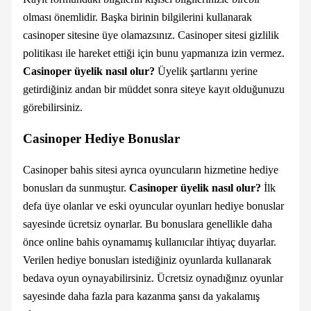
olması önemlidir. Başka birinin bilgilerini kullanarak
casinoper sitesine üye olamazsınız. Casinoper sitesi gizlilik
politikası ile hareket ettiği için bunu yapmanıza izin vermez.
Casinoper üyelik nasıl olur?
Üyelik şartlarını yerine
getirdiğiniz andan bir müddet sonra siteye kayıt olduğunuzu
görebilirsiniz.
Casinoper Hediye Bonuslar
Casinoper bahis sitesi ayrıca oyuncuların hizmetine hediye
bonusları da sunmuştur.
Casinoper üyelik nasıl olur?
İlk
defa üye olanlar ve eski oyuncular oyunları hediye bonuslar
sayesinde ücretsiz oynarlar. Bu bonuslara genellikle daha
önce online bahis oynamamış kullanıcılar ihtiyaç duyarlar.
Verilen hediye bonusları istediğiniz oyunlarda kullanarak
bedava oyun oynayabilirsiniz. Ücretsiz oynadığınız oyunlar
sayesinde daha fazla para kazanma şansı da yakalamış