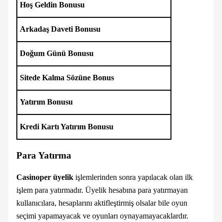
Hoş Geldin Bonusu
Arkadaş Daveti Bonusu
Doğum Günü Bonusu
Sitede Kalma Sözüne Bonus
Yatırım Bonusu
Kredi Kartı Yatırım Bonusu
Para Yatırma
Casinoper üyelik
işlemlerinden sonra yapılacak olan ilk
işlem para yatırmadır. Üyelik hesabına para yatırmayan
kullanıcılara, hesaplarını aktifleştirmiş olsalar bile oyun
seçimi yapamayacak ve oyunları oynayamayacaklardır.