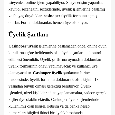
isteyenler, online işlem yapabiliyor. Siteye erişim yapanlar,
kayıt ol seçeneğini seçtiklerinde, üyelik işlemlerine başlamış
ve ihtiyaç duydukları
casinoper üyelik
formunu açmış
olurlar. Formu dolduranlar, hemen üye olabiliyor.
Üyelik Şartları
Casinoper üyelik
işlemlerine başlamadan önce, online oyun
kurallarına göre belirlenmiş olan üyelik şartlarının kontrol
edilmesi önemlidir. Üyelik şartlarına uymadan doldurulan
üyelik formlarının onayı yapılmayacak ve kullanıcı üye
olamayacaktır.
Casinoper üyelik
şartlarının birinci
maddesinde, üyelik formunu dolduracak olan kişinin 18
yaşından büyük olması gerektiği belirtiliyor. Üyelik
işlemleri, tüzel kişilikler adına yapılamamakta, sadece gerçek
kişiler üye olabilmektedir. Casinoper üyelik işlemlerinde
kullanılmış olan kişisel, iletişim ya da banka hesap
numaraları bilgileri ikinci bir üyelik hesabında