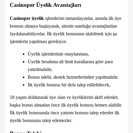
Casinoper Üyelik Avantajları
Casinoper üyelik
işlemlerini tamamlayanlar, anında ilk üye
bonusu almaya başlayarak, sitenin sunduğu avantajlardan
faydalanabiliyorlar. İlk üyelik bonusunu alabilmek için şu
işlemlerin yapılması gerekiyor.
Üyelik işlemlerinin onaylanması,
Üyelik hesabına alt limit kurallarına göre para
yatırılmalıdır,
Bonus talebi, destek hizmetlerinden yapılmalıdır.
İlk üyelik bonusu bir defa talep edilebilecek,
18 yaşını doldurarak üye olan ve üyeliklerini aktif edenler,
başka bonus almadan önce ilk üyelik bonusu hemen alabilir.
İlk üyelik bonusunda önce yatırım bonusu talep edenler ilk
üyelik bonusunu talep edemezler.