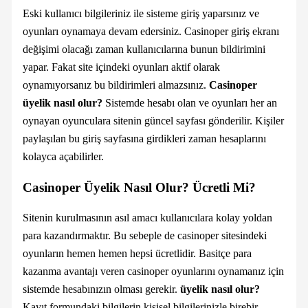
Eski kullanıcı bilgileriniz ile sisteme giriş yaparsınız ve
oyunları oynamaya devam edersiniz. Casinoper giriş ekranı
değişimi olacağı zaman kullanıcılarına bunun bildirimini
yapar. Fakat site içindeki oyunları aktif olarak
oynamıyorsanız bu bildirimleri almazsınız.
Casinoper
üyelik nasıl olur?
Sistemde hesabı olan ve oyunları her an
oynayan oyunculara sitenin güncel sayfası gönderilir. Kişiler
paylaşılan bu giriş sayfasına girdikleri zaman hesaplarını
kolayca açabilirler.
Casinoper Üyelik Nasıl Olur? Ücretli Mi?
Sitenin kurulmasının asıl amacı kullanıcılara kolay yoldan
para kazandırmaktır. Bu sebeple de casinoper sitesindeki
oyunların hemen hemen hepsi ücretlidir. Basitçe para
kazanma avantajı veren casinoper oyunlarını oynamanız için
sistemde hesabınızın olması gerekir.
üyelik nasıl olur?
Kayıt formundaki bilgilerin kişisel bilgilerinizle birebir