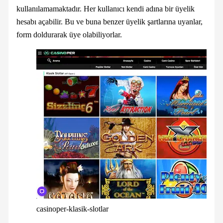
kullanılamamaktadır. Her kullanıcı kendi adına bir üyelik
hesabı açabilir. Bu ve buna benzer üyelik şartlarına uyanlar,
form doldurarak üye olabiliyorlar.
casinoper-klasik-slotlar