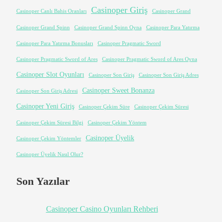
Casinoper Giriş
Casinoper Canlı Bahis Oranları
Casinoper Grand
Casinoper Grand Spinn
Casinoper Grand Spinn Oyna
Casinoper Para Yatırma
Casinoper Para Yatırma Bonusları
Casinoper Pragmatic Sword
Casinoper Pragmatic Sword of Ares
Casinoper Pragmatic Sword of Ares Oyna
Casinoper Slot Oyunları
Casinoper Son Giriş
Casinoper Son Giriş Adres
Casinoper Sweet Bonanza
Casinoper Son Giriş Adresi
Casinoper Yeni Giriş
Casinoper Çekim Süre
Casinoper Çekim Süresi
Casinoper Çekim Süresi Bilgi
Casinoper Çekim Yöntem
Casinoper Üyelik
Casinoper Çekim Yöntemler
Casinoper Üyelik Nasıl Olur?
Son Yazılar
Casinoper Casino Oyunları Rehberi