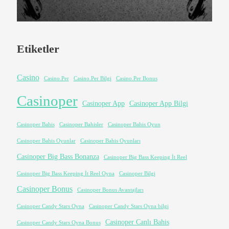
Etiketler
Casino
Casino.Per
Casino.Per Bilgi
Casino.Per Bonus
Casinoper
Casinoper App
Casinoper App Bilgi
Casinoper Bahis
Casinoper Bahisler
Casinoper Bahis Oyun
Casinoper Bahis Oyunlar
Casinoper Bahis Oyunları
Casinoper Big Bass Bonanza
Casinoper Big Bass Keeping İt Reel
Casinoper Big Bass Keeping İt Reel Oyna
Casinoper Bilgi
Casinoper Bonus
Casinoper Bonus Avantajları
Casinoper Candy Stars Oyna
Casinoper Candy Stars Oyna bilgi
Casinoper Canlı Bahis
Casinoper Candy Stars Oyna Bonus