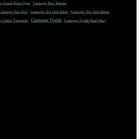
er Grand Spinn Oyna
Casinoper Para Yatırma
Casinoper Son Giriş
Casinoper Son Giriş Adres
Casinoper Son Giriş Adresi
Casinoper Üyelik
er Çekim Yöntemler
Casinoper Üyelik Nasıl Olur?