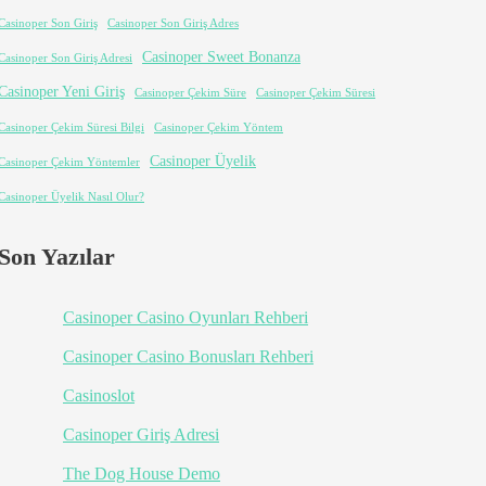
Casinoper Son Giriş
Casinoper Son Giriş Adres
Casinoper Sweet Bonanza
Casinoper Son Giriş Adresi
Casinoper Yeni Giriş
Casinoper Çekim Süre
Casinoper Çekim Süresi
Casinoper Çekim Süresi Bilgi
Casinoper Çekim Yöntem
Casinoper Üyelik
Casinoper Çekim Yöntemler
Casinoper Üyelik Nasıl Olur?
Son Yazılar
Casinoper Casino Oyunları Rehberi
Casinoper Casino Bonusları Rehberi
Casinoslot
Casinoper Giriş Adresi
The Dog House Demo