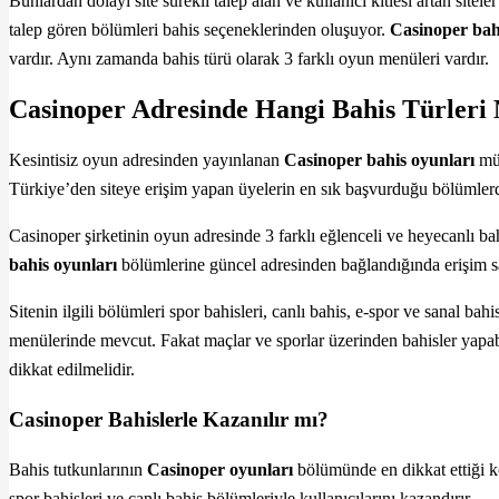
Bunlardan dolayı site sürekli talep alan ve kullanıcı kitlesi artan sitel
talep gören bölümleri bahis seçeneklerinden oluşuyor.
Casinoper bah
vardır. Aynı zamanda bahis türü olarak 3 farklı oyun menüleri vardır.
Casinoper Adresinde Hangi Bahis Türleri
Kesintisiz oyun adresinden yayınlanan
Casinoper bahis oyunları
müş
Türkiye’den siteye erişim yapan üyelerin en sık başvurduğu bölümlerd
Casinoper şirketinin oyun adresinde 3 farklı eğlenceli ve heyecanlı bah
bahis oyunları
bölümlerine güncel adresinden bağlandığında erişim s
Sitenin ilgili bölümleri spor bahisleri, canlı bahis, e-spor ve sanal ba
menülerinde mevcut. Fakat maçlar ve sporlar üzerinden bahisler yapabi
dikkat edilmelidir.
Casinoper Bahislerle Kazanılır mı?
Bahis tutkunlarının
Casinoper oyunları
bölümünde en dikkat ettiği ko
spor bahisleri ve canlı bahis bölümleriyle kullanıcılarını kazandırır.