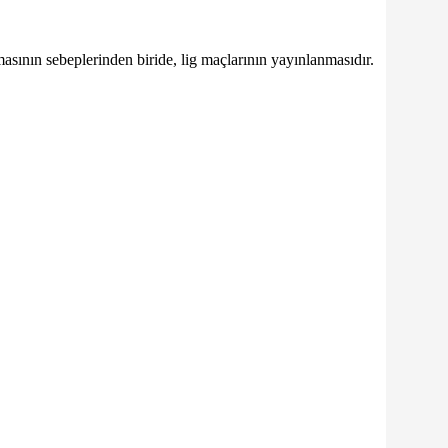
asının sebeplerinden biride, lig maçlarının yayınlanmasıdır.