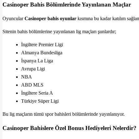
Casinoper Bahis Bölümlerinde Yayınlanan Maçlar
Oyuncular
Casinoper bahis oyunlar
kısmına bu kadar katılım sağlam
Sitenin bahis bölümlerine yayınlanan lig maçları şunlardır;
İngiltere Premier Ligi
Almanya Bundesliga
İspanya La Liga
Avrupa Ligi
NBA
ABD MLS
İngiltere Seria A
Türkiye Süper Ligi
Bu lig maçların tümü spor bahisleri bölümlerinde yayınlanıyor.
Casinoper Bahislere Özel Bonus Hediyeleri Nelerdir?