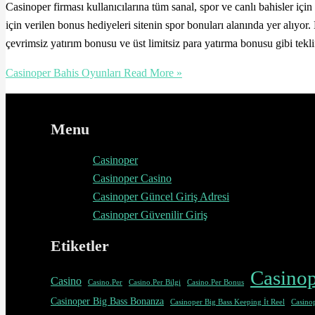
Casinoper firması kullanıcılarına tüm sanal, spor ve canlı bahisler içi
için verilen bonus hediyeleri sitenin spor bonuları alanında yer alıyor
çevrimsiz yatırım bonusu ve üst limitsiz para yatırma bonusu gibi teklif
Casinoper Bahis Oyunları
Read More »
Menu
Casinoper
Casinoper Casino
Casinoper Güncel Giriş Adresi
Casinoper Güvenilir Giriş
Etiketler
Casino
Casino
Casino.Per
Casino.Per Bilgi
Casino.Per Bonus
Casinoper Big Bass Bonanza
Casinoper Big Bass Keeping İt Reel
Casino