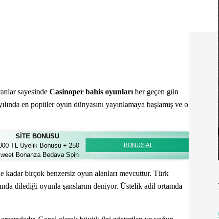
ranlar sayesinde
Casinoper bahis oyunları
her geçen gün
1 yılında en popüler oyun dünyasını yayınlamaya başlamış ve o
SİTE BONUSU
000 TL Üyelik Bonusu + 250
BONUS AL
weet Bonanza Bedava Spin
ne kadar birçok benzersiz oyun alanları mevcuttur. Türk
nda dilediği oyunla şanslarını deniyor. Üstelik adil ortamda