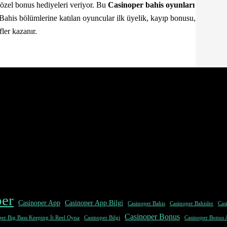
n özel bonus hediyeleri veriyor. Bu
Casinoper bahis oyunları
. Bahis bölümlerine katılan oyuncular ilk üyelik, kayıp bonusu,
ler kazanır.
per
Casinoper App
Casinoper App Bilgi
Casinoper Bahis
Casinoper Bahisler
Cas
Casinoper Bonus
per Big Bass Keeping İt Reel Oyna
Casinoper Bilgi
Casinoper Bonus A