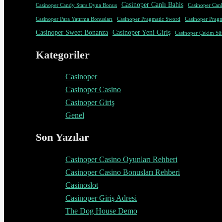
Casinoper Canlı Bahis
Casinoper Candy Stars Oyna Bonus
Casinoper Canl
Casinoper Para Yatırma Bonusları
Casinoper Pragmatic Sword
Casinoper Pragm
Casinoper Sweet Bonanza
Casinoper Yeni Giriş
Casinoper Çekim Sü
Kategoriler
Casinoper
Casinoper Casino
Casinoper Giriş
Genel
Son Yazılar
Casinoper Casino Oyunları Rehberi
Casinoper Casino Bonusları Rehberi
Casinoslot
Casinoper Giriş Adresi
The Dog House Demo