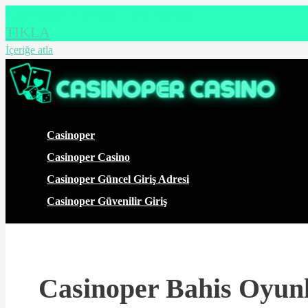
Casinoper Güncel Giriş Adresi
TIKLA
İçeriğe atla
Casinoper
Casinoper Casino
Casinoper Güncel Giriş Adresi
Casinoper Güvenilir Giriş
Casinoper Bahis Oyun