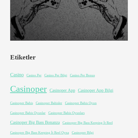
Etiketler
Casino
Casino.Per
Casino.Per Bilgi
Casino.Per Bonus
Casinoper
Casinoper App
Casinoper App Bilgi
Casinoper Bahis
Casinoper Bahisler
Casinoper Bahis Oyun
Casinoper Bahis Oyunlar
Casinoper Bahis Oyunları
Casinoper Big Bass Bonanza
Casinoper Big Bass Keeping İt Reel
Casinoper Big Bass Keeping İt Reel Oyna
Casinoper Bilgi