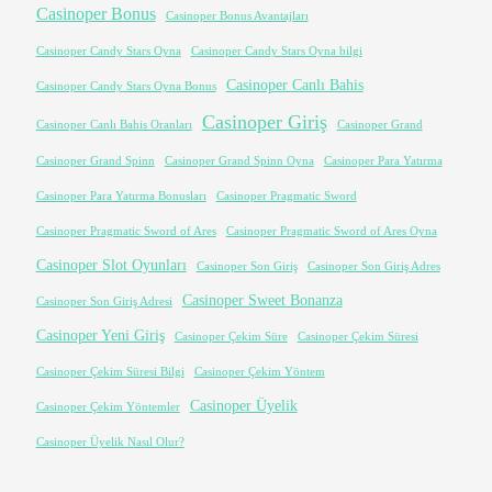
Casinoper Bonus
Casinoper Bonus Avantajları
Casinoper Candy Stars Oyna
Casinoper Candy Stars Oyna bilgi
Casinoper Canlı Bahis
Casinoper Candy Stars Oyna Bonus
Casinoper Giriş
Casinoper Canlı Bahis Oranları
Casinoper Grand
Casinoper Grand Spinn
Casinoper Grand Spinn Oyna
Casinoper Para Yatırma
Casinoper Para Yatırma Bonusları
Casinoper Pragmatic Sword
Casinoper Pragmatic Sword of Ares
Casinoper Pragmatic Sword of Ares Oyna
Casinoper Slot Oyunları
Casinoper Son Giriş
Casinoper Son Giriş Adres
Casinoper Sweet Bonanza
Casinoper Son Giriş Adresi
Casinoper Yeni Giriş
Casinoper Çekim Süre
Casinoper Çekim Süresi
Casinoper Çekim Süresi Bilgi
Casinoper Çekim Yöntem
Casinoper Üyelik
Casinoper Çekim Yöntemler
Casinoper Üyelik Nasıl Olur?