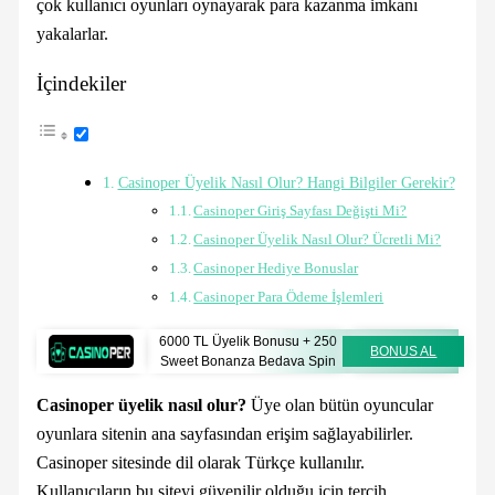
çok kullanıcı oyunları oynayarak para kazanma imkanı
yakalarlar.
İçindekiler
Casinoper Üyelik Nasıl Olur? Hangi Bilgiler Gerekir?
Casinoper Giriş Sayfası Değişti Mi?
Casinoper Üyelik Nasıl Olur? Ücretli Mi?
Casinoper Hediye Bonuslar
Casinoper Para Ödeme İşlemleri
6000 TL Üyelik Bonusu + 250
BONUS AL
Sweet Bonanza Bedava Spin
Casinoper üyelik nasıl olur?
Üye olan bütün oyuncular
oyunlara sitenin ana sayfasından erişim sağlayabilirler.
Casinoper sitesinde dil olarak Türkçe kullanılır.
Kullanıcıların bu siteyi güvenilir olduğu için tercih