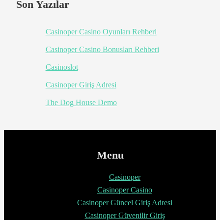
Son Yazılar
Casinoper Casino Oyunları Rehberi
Casinoper Casino Bonusları Rehberi
Casinoslot
Casinoper Giriş Adresi
The Dog House Demo
Menu
Casinoper
Casinoper Casino
Casinoper Güncel Giriş Adresi
Casinoper Güvenilir Giriş