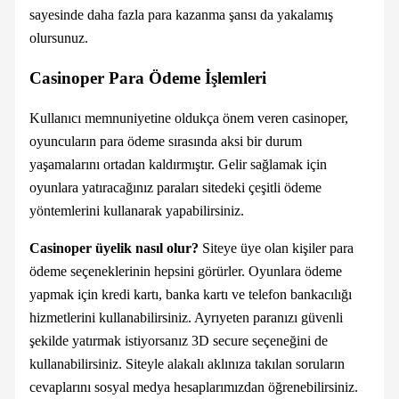
sayesinde daha fazla para kazanma şansı da yakalamış
olursunuz.
Casinoper Para Ödeme İşlemleri
Kullanıcı memnuniyetine oldukça önem veren casinoper,
oyuncuların para ödeme sırasında aksi bir durum
yaşamalarını ortadan kaldırmıştır. Gelir sağlamak için
oyunlara yatıracağınız paraları sitedeki çeşitli ödeme
yöntemlerini kullanarak yapabilirsiniz.
Casinoper üyelik nasıl olur?
Siteye üye olan kişiler para
ödeme seçeneklerinin hepsini görürler. Oyunlara ödeme
yapmak için kredi kartı, banka kartı ve telefon bankacılığı
hizmetlerini kullanabilirsiniz. Ayrıyeten paranızı güvenli
şekilde yatırmak istiyorsanız 3D secure seçeneğini de
kullanabilirsiniz. Siteyle alakalı aklınıza takılan soruların
cevaplarını sosyal medya hesaplarımızdan öğrenebilirsiniz.