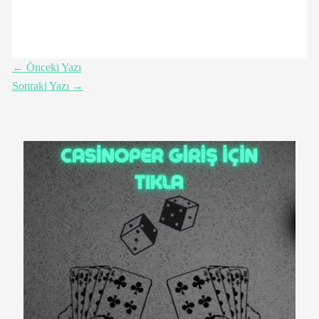
←
Önceki Yazı
Sonraki Yazı
→