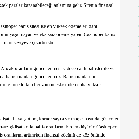
sek paralar kazanabileceği anlamına gelir. Sitenin finansal
asinoper bahis sitesi ise en yüksek ödemeleri dahi
orun yaşatmayan ve eksiksiz ödeme yapan Casinoper bahis
simum seviyeye çıkartmıştır.
. Ancak oranların güncellenmesi sadece canlı bahisler de ve
ında bahis oranları güncellenmez. Bahis oranlarının
arını güncellerken her zaman eskisinden daha yüksek
şatı, hava şartları, korner sayısı ve maç esnasında gösterilen
umsuz gidişatlar da bahis oranlarını birden düşürür. Casinoper
is oranlarını arttırırken finansal gücünü de göz önünde