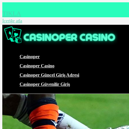
Casinoper Güncel Giriş Adresi
TIKLA
İçeriğe atla
Casinoper
Casinoper Casino
Casinoper Güncel Giriş Adresi
Casinoper Güvenilir Giriş