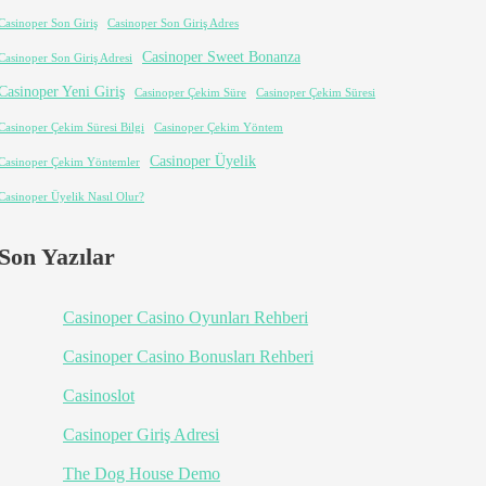
Casinoper Son Giriş
Casinoper Son Giriş Adres
Casinoper Sweet Bonanza
Casinoper Son Giriş Adresi
Casinoper Yeni Giriş
Casinoper Çekim Süre
Casinoper Çekim Süresi
Casinoper Çekim Süresi Bilgi
Casinoper Çekim Yöntem
Casinoper Üyelik
Casinoper Çekim Yöntemler
Casinoper Üyelik Nasıl Olur?
Son Yazılar
Casinoper Casino Oyunları Rehberi
Casinoper Casino Bonusları Rehberi
Casinoslot
Casinoper Giriş Adresi
The Dog House Demo