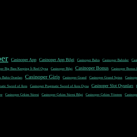
per
Casinoper App
Casinoper App Bilgi
Casinoper Bahis
Casinoper Bahisler
Cas
Casinoper Bonus
per Big Bass Keeping İt Reel Oyna
Casinoper Bilgi
Casinoper Bonus A
Casinoper Giriş
ı Bahis Oranları
Casinoper Grand
Casinoper Grand Spinn
Casinop
Casinoper Slot Oyunları
atic Sword of Ares
Casinoper Pragmatic Sword of Ares Oyna
re
Casinoper Çekim Süresi
Casinoper Çekim Süresi Bilgi
Casinoper Çekim Yöntem
Casinop