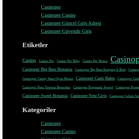
Casinoper
Casinoper Casino
Casinoper Güncel Giriş Adresi
Casinoper Güvenilir Giriş
Etiketler
Casino
Casino
Casino.Per
Casino.Per Bilgi
Casino.Per Bonus
Casinoper Big Bass Bonanza
Casinoper Big Bass Keeping İt Reel
Casino
Casinoper Canlı Bahis
Casinoper Candy Stars Oyna Bonus
Casinoper Canl
Casinoper Para Yatırma Bonusları
Casinoper Pragmatic Sword
Casinoper Pragm
Casinoper Sweet Bonanza
Casinoper Yeni Giriş
Casinoper Çekim Sü
Kategoriler
Casinoper
Casinoper Casino