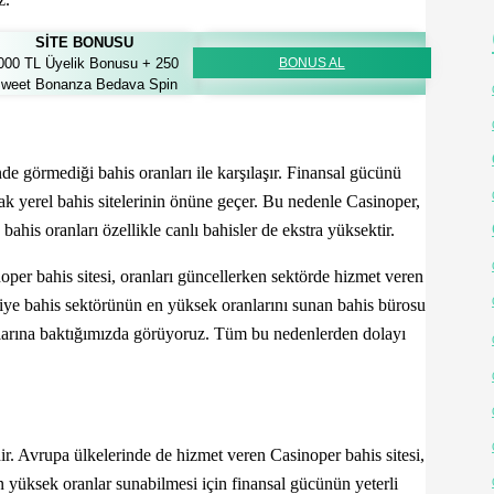
SİTE BONUSU
000 TL Üyelik Bonusu + 250
BONUS AL
weet Bonanza Bedava Spin
nde görmediği bahis oranları ile karşılaşır. Finansal gücünü
ak yerel bahis sitelerinin önüne geçer. Bu nedenle Casinoper,
bahis oranları özellikle canlı bahisler de ekstra yüksektir.
per bahis sitesi, oranları güncellerken sektörde hizmet veren
kiye bahis sektörünün en yüksek oranlarını sunan bahis bürosu
ranlarına baktığımızda görüyoruz. Tüm bu nedenlerden dolayı
dir. Avrupa ülkelerinde de hizmet veren Casinoper bahis sitesi,
n yüksek oranlar sunabilmesi için finansal gücünün yeterli