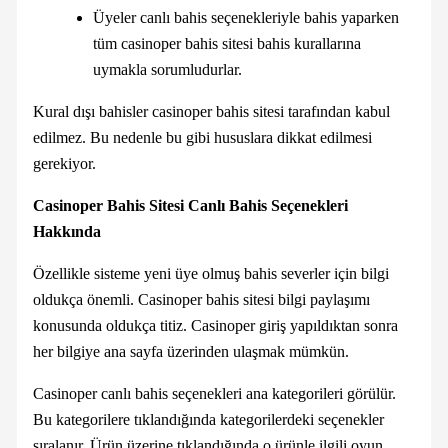
Üyeler canlı bahis seçenekleriyle bahis yaparken
tüm casinoper bahis sitesi bahis kurallarına
uymakla sorumludurlar.
Kural dışı bahisler casinoper bahis sitesi tarafından kabul
edilmez. Bu nedenle bu gibi hususlara dikkat edilmesi
gerekiyor.
Casinoper Bahis Sitesi
Canlı Bahis Seçenekleri
Hakkında
Özellikle sisteme yeni üye olmuş bahis severler için bilgi
oldukça önemli. Casinoper bahis sitesi bilgi paylaşımı
konusunda oldukça titiz. Casinoper giriş yapıldıktan sonra
her bilgiye ana sayfa üzerinden ulaşmak mümkün.
Casinoper canlı bahis seçenekleri ana kategorileri görülür.
Bu kategorilere tıklandığında kategorilerdeki seçenekler
sıralanır. Ürün üzerine tıklandığında o ürünle ilgili oyun