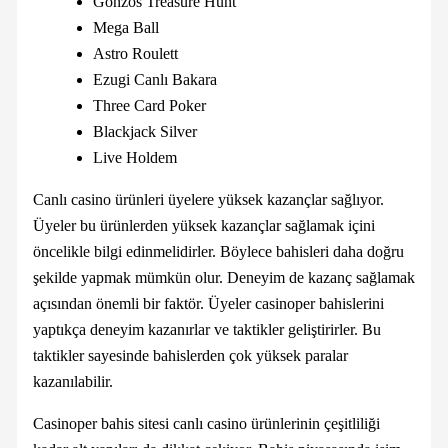
Gonzos Treasure Hunt
Mega Ball
Astro Roulett
Ezugi Canlı Bakara
Three Card Poker
Blackjack Silver
Live Holdem
Canlı casino ürünleri üyelere yüksek kazançlar sağlıyor.
Üyeler bu ürünlerden yüksek kazançlar sağlamak içini
öncelikle bilgi edinmelidirler. Böylece bahisleri daha doğru
şekilde yapmak mümkün olur. Deneyim de kazanç sağlamak
açısından önemli bir faktör. Üyeler casinoper bahislerini
yaptıkça deneyim kazanırlar ve taktikler geliştirirler. Bu
taktikler sayesinde bahislerden çok yüksek paralar
kazanılabilir.
Casinoper bahis sitesi canlı casino ürünlerinin çeşitliliği