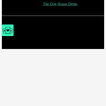
The Dog House Demo