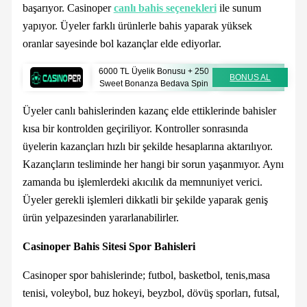
başarıyor. Casinoper
canlı bahis seçenekleri
ile sunum
yapıyor. Üyeler farklı ürünlerle bahis yaparak yüksek
oranlar sayesinde bol kazançlar elde ediyorlar.
6000 TL Üyelik Bonusu + 250
BONUS AL
Sweet Bonanza Bedava Spin
Üyeler canlı bahislerinden kazanç elde ettiklerinde bahisler
kısa bir kontrolden geçiriliyor. Kontroller sonrasında
üyelerin kazançları hızlı bir şekilde hesaplarına aktarılıyor.
Kazançların tesliminde her hangi bir sorun yaşanmıyor. Aynı
zamanda bu işlemlerdeki akıcılık da memnuniyet verici.
Üyeler gerekli işlemleri dikkatli bir şekilde yaparak geniş
ürün yelpazesinden yararlanabilirler.
Casinoper Bahis Sitesi Spor Bahisleri
Casinoper spor bahislerinde; futbol, basketbol, tenis,masa
tenisi, voleybol, buz hokeyi, beyzbol, dövüş sporları, futsal,