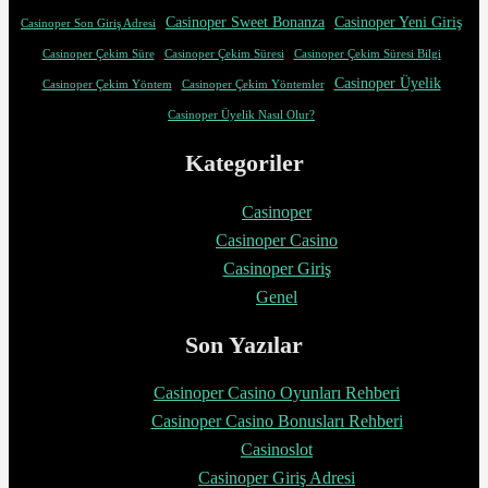
Casinoper Sweet Bonanza
Casinoper Yeni Giriş
Casinoper Son Giriş Adresi
Casinoper Çekim Süre
Casinoper Çekim Süresi
Casinoper Çekim Süresi Bilgi
Casinoper Üyelik
Casinoper Çekim Yöntem
Casinoper Çekim Yöntemler
Casinoper Üyelik Nasıl Olur?
Kategoriler
Casinoper
Casinoper Casino
Casinoper Giriş
Genel
Son Yazılar
Casinoper Casino Oyunları Rehberi
Casinoper Casino Bonusları Rehberi
Casinoslot
Casinoper Giriş Adresi