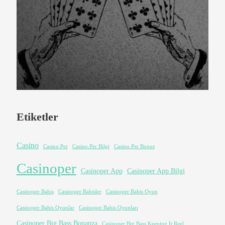
Etiketler
Casino
Casino.Per
Casino.Per Bilgi
Casino.Per Bonus
Casinoper
Casinoper App
Casinoper App Bilgi
Casinoper Bahis
Casinoper Bahisler
Casinoper Bahis Oyun
Casinoper Bahis Oyunlar
Casinoper Bahis Oyunları
Casinoper Big Bass Bonanza
Casinoper Big Bass Keeping İt Reel