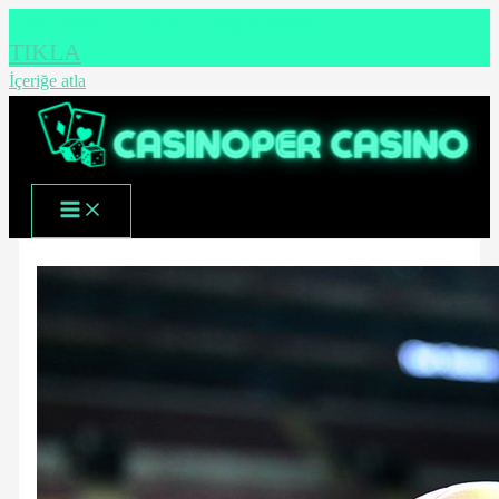
Casinoper Güncel Giriş Adresi
TIKLA
İçeriğe atla