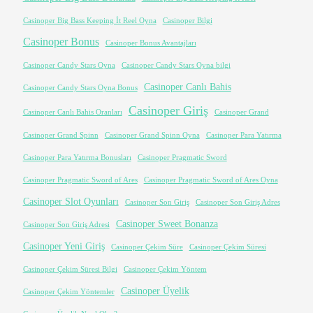
Casinoper Big Bass Keeping İt Reel Oyna
Casinoper Bilgi
Casinoper Bonus
Casinoper Bonus Avantajları
Casinoper Candy Stars Oyna
Casinoper Candy Stars Oyna bilgi
Casinoper Canlı Bahis
Casinoper Candy Stars Oyna Bonus
Casinoper Giriş
Casinoper Canlı Bahis Oranları
Casinoper Grand
Casinoper Grand Spinn
Casinoper Grand Spinn Oyna
Casinoper Para Yatırma
Casinoper Para Yatırma Bonusları
Casinoper Pragmatic Sword
Casinoper Pragmatic Sword of Ares
Casinoper Pragmatic Sword of Ares Oyna
Casinoper Slot Oyunları
Casinoper Son Giriş
Casinoper Son Giriş Adres
Casinoper Sweet Bonanza
Casinoper Son Giriş Adresi
Casinoper Yeni Giriş
Casinoper Çekim Süre
Casinoper Çekim Süresi
Casinoper Çekim Süresi Bilgi
Casinoper Çekim Yöntem
Casinoper Üyelik
Casinoper Çekim Yöntemler