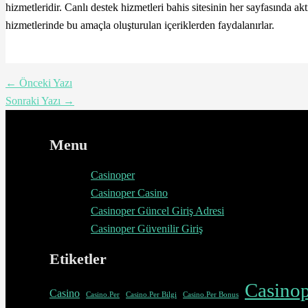
hizmetleridir. Canlı destek hizmetleri bahis sitesinin her sayfasında a
hizmetlerinde bu amaçla oluşturulan içeriklerden faydalanırlar.
←
Önceki Yazı
Sonraki Yazı
→
Menu
Casinoper
Casinoper Casino
Casinoper Güncel Giriş Adresi
Casinoper Güvenilir Giriş
Etiketler
Casino
Casino
Casino.Per
Casino.Per Bilgi
Casino.Per Bonus