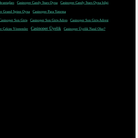
vantajları
Casinoper Candy Stars Oyna
Casinoper Candy Stars Oyna bilgi
er Grand Spinn Oyna
Casinoper Para Yatırma
Casinoper Son Giriş
Casinoper Son Giriş Adres
Casinoper Son Giriş Adresi
Casinoper Üyelik
er Çekim Yöntemler
Casinoper Üyelik Nasıl Olur?