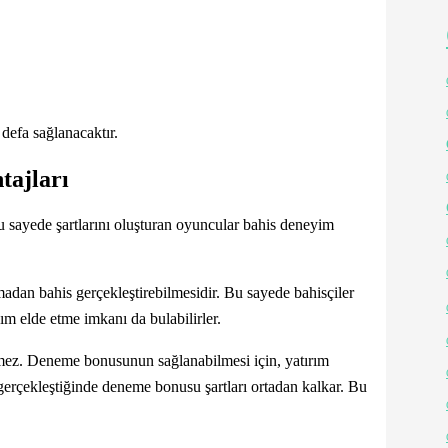
defa sağlanacaktır.
tajları
Bu sayede şartlarını oluşturan oyuncular bahis deneyim
adan bahis gerçekleştirebilmesidir. Bu sayede bahisçiler
ım elde etme imkanı da bulabilirler.
mez. Deneme bonusunun sağlanabilmesi için, yatırım
gerçekleştiğinde deneme bonusu şartları ortadan kalkar. Bu