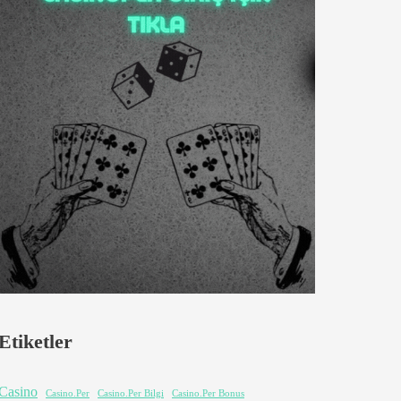
Etiketler
Casino
Casino.Per
Casino.Per Bilgi
Casino.Per Bonus