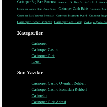
Casinoper Big Bass Bonanza
Casinoper Big Bass Keeping İt Reel
Casino
Casinoper Canlı Bahis
Casinoper Candy Stars Oyna Bonus
Casinoper Canl
Casinoper Para Yatırma Bonusları
Casinoper Pragmatic Sword
Casinoper Pragm
Casinoper Sweet Bonanza
Casinoper Yeni Giriş
Casinoper Çekim Sü
Kategoriler
Casinoper
Casinoper Casino
Casinoper Giriş
Genel
Son Yazılar
Casinoper Casino Oyunları Rehberi
Casinoper Casino Bonusları Rehberi
Casinoslot
Casinoper Giriş Adresi