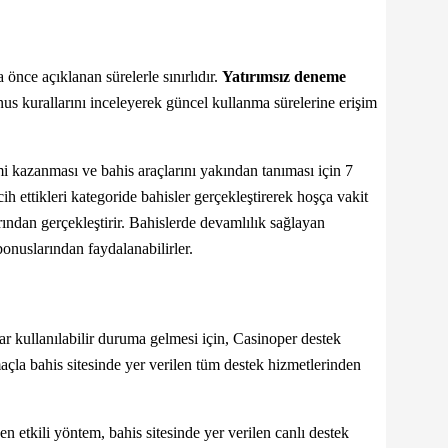
önce açıklanan sürelerle sınırlıdır.
Yatırımsız deneme
nus kurallarını inceleyerek güncel kullanma sürelerine erişim
mi kazanması ve bahis araçlarını yakından tanıması için 7
ih ettikleri kategoride bahisler gerçekleştirerek hoşça vakit
rından gerçekleştirir. Bahislerde devamlılık sağlayan
bonuslarından faydalanabilirler.
 kullanılabilir duruma gelmesi için, Casinoper destek
maçla bahis sitesinde yer verilen tüm destek hizmetlerinden
 etkili yöntem, bahis sitesinde yer verilen canlı destek