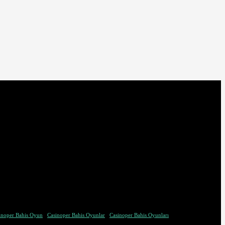
inoper Bahis Oyun
Casinoper Bahis Oyunlar
Casinoper Bahis Oyunları