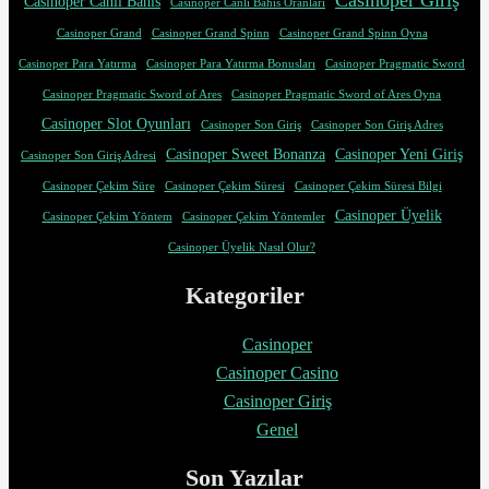
Casinoper Giriş
Casinoper Canlı Bahis
Casinoper Canlı Bahis Oranları
Casinoper Grand
Casinoper Grand Spinn
Casinoper Grand Spinn Oyna
Casinoper Para Yatırma
Casinoper Para Yatırma Bonusları
Casinoper Pragmatic Sword
Casinoper Pragmatic Sword of Ares
Casinoper Pragmatic Sword of Ares Oyna
Casinoper Slot Oyunları
Casinoper Son Giriş
Casinoper Son Giriş Adres
Casinoper Sweet Bonanza
Casinoper Yeni Giriş
Casinoper Son Giriş Adresi
Casinoper Çekim Süre
Casinoper Çekim Süresi
Casinoper Çekim Süresi Bilgi
Casinoper Üyelik
Casinoper Çekim Yöntem
Casinoper Çekim Yöntemler
Casinoper Üyelik Nasıl Olur?
Kategoriler
Casinoper
Casinoper Casino
Casinoper Giriş
Genel
Son Yazılar