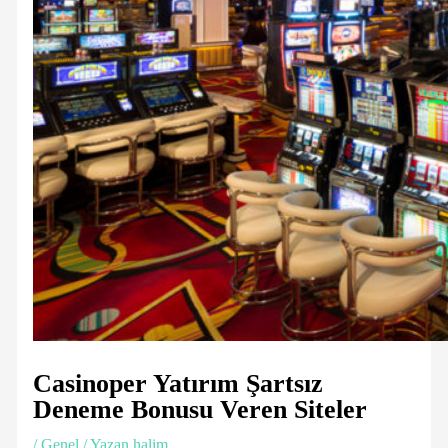
Casinoper Yatırım Şartsız
Deneme Bonusu Veren Siteler
/
Genel
/ Yazan
halim