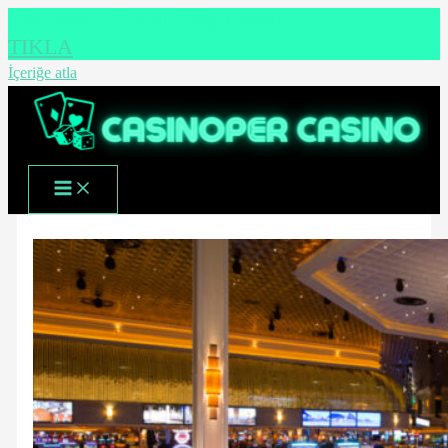
Casinoper Güncel Giriş Adresi
TIKLA
İçeriğe atla