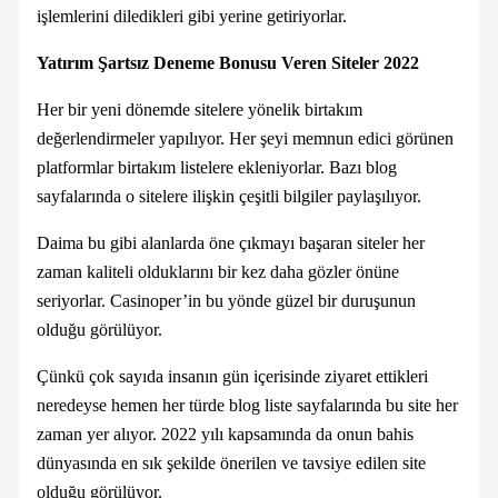
işlemlerini diledikleri gibi yerine getiriyorlar.
Yatırım Şartsız Deneme Bonusu Veren Siteler 2022
Her bir yeni dönemde sitelere yönelik birtakım
değerlendirmeler yapılıyor. Her şeyi memnun edici görünen
platformlar birtakım listelere ekleniyorlar. Bazı blog
sayfalarında o sitelere ilişkin çeşitli bilgiler paylaşılıyor.
Daima bu gibi alanlarda öne çıkmayı başaran siteler her
zaman kaliteli olduklarını bir kez daha gözler önüne
seriyorlar. Casinoper’in bu yönde güzel bir duruşunun
olduğu görülüyor.
Çünkü çok sayıda insanın gün içerisinde ziyaret ettikleri
neredeyse hemen her türde blog liste sayfalarında bu site her
zaman yer alıyor. 2022 yılı kapsamında da onun bahis
dünyasında en sık şekilde önerilen ve tavsiye edilen site
olduğu görülüyor.