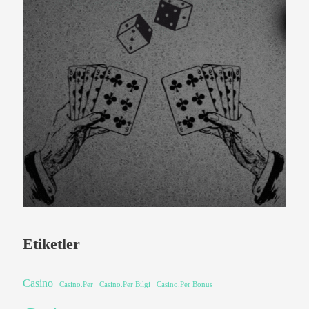
Etiketler
Casino
Casino.Per
Casino.Per Bilgi
Casino.Per Bonus