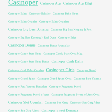
Casinoper
Casinoper App
Casinoper App Bilgi
Casinoper Bahis
Casinoper Bahisler
Casinoper Bahis Oyun
Casinoper Bahis Oyunlar
Casinoper Bahis Oyunları
Casinoper Big Bass Bonanza
Casinoper Big Bass Keeping İt Reel
Casinoper Big Bass Keeping İt Reel Oyna
Casinoper Bilgi
Casinoper Bonus
Casinoper Bonus Avantajları
Casinoper Candy Stars Oyna
Casinoper Candy Stars Oyna bilgi
Casinoper Canlı Bahis
Casinoper Candy Stars Oyna Bonus
Casinoper Giriş
Casinoper Canlı Bahis Oranları
Casinoper Grand
Casinoper Grand Spinn
Casinoper Grand Spinn Oyna
Casinoper Para Yatırma
Casinoper Para Yatırma Bonusları
Casinoper Pragmatic Sword
Casinoper Pragmatic Sword of Ares
Casinoper Pragmatic Sword of Ares Oyna
Casinoper Slot Oyunları
Casinoper Son Giriş
Casinoper Son Giriş Adres
Casinoper Sweet Bonanza
Casinoper Son Giriş Adresi