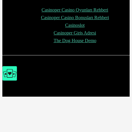
Casinoper Casino Oyunları Rehberi
Casinoper Casino Bonusları Rehberi
Casinoslot
Casinoper Giriş Adresi
The Dog House Demo