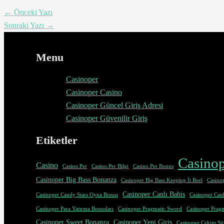
←
Önceki Yazı
Sonraki Yazı
→
Menu
Casinoper
Casinoper Casino
Casinoper Güncel Giriş Adresi
Casinoper Güvenilir Giriş
Etiketler
Casino
Casino
Casino.Per
Casino.Per Bilgi
Casino.Per Bonus
Casinoper Big Bass Bonanza
Casinoper Big Bass Keeping İt Reel
Casino
Casinoper Canlı Bahis
Casinoper Candy Stars Oyna Bonus
Casinoper Canl
Casinoper Para Yatırma Bonusları
Casinoper Pragmatic Sword
Casinoper Pragm
Casinoper Sweet Bonanza
Casinoper Yeni Giriş
Casinoper Çekim Sü