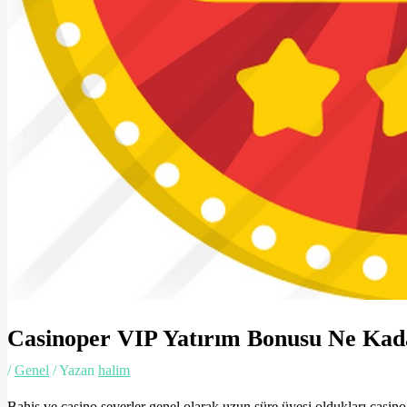
Casinoper VIP Yatırım Bonusu Ne Kad
/
Genel
/ Yazan
halim
Bahis ve casino severler genel olarak uzun süre üyesi oldukları casino