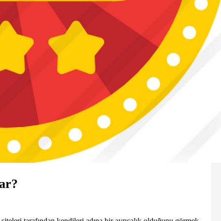
ar?
 siteleri tarafından kendileri adına bir ayrıcalık olduğunu görmek