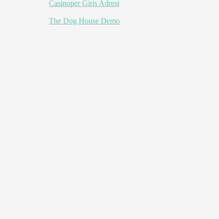
Casinoper Giriş Adresi
The Dog House Demo