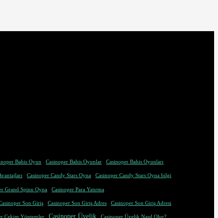
inoper Bahis Oyun
Casinoper Bahis Oyunlar
Casinoper Bahis Oyunları
vantajları
Casinoper Candy Stars Oyna
Casinoper Candy Stars Oyna bilgi
er Grand Spinn Oyna
Casinoper Para Yatırma
Casinoper Son Giriş
Casinoper Son Giriş Adres
Casinoper Son Giriş Adresi
Casinoper Üyelik
er Çekim Yöntemler
Casinoper Üyelik Nasıl Olur?