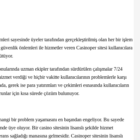
eri sayesinde üyeler tarafından gerçekleştirilmiş olan her bir işlem
venlik önlemleri ile hizmetler veren Casinoper sitesi kullanıcılara
ütüyor.
onularında uzman ekipler tarafından sürdürülen çalışmalar 7/24
zmet verdiği ve hiçbir vakitte kullanıcılarının problemlerle karşı
nda, gerek ise para yatırımları ve çekimleri esnasında kullanıcıların
unlar için kısa sürede çözüm bulunuyor.
herhangi bir problem yaşamasını en başından engeliyor. Bu sayede
mde üye oluyor. Bir casino sitesinin lisanslı şekilde hizmet
erans sağladığı manasına gelmesidir. Casinoper sitesinin lisanslı