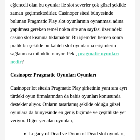
eğlenceli olan bu oyunlar ile slot severler çok güzel şekilde
zaman geçirmektedirler. Casinoper sitesi bünyesinde
bulunan Pragmatic Play slot oyunlarının oynanması adına
yapılması gereken temel nokta site ana sayfası üzerindeki
casino slot kısmına tıklamaktır. Bu işlemden hemen sonra
pratik bir şekilde bu kaliteli slot oyunlarına erişimlerin
sağlanması mümkün oluyor. Peki,
pragmatic oyunları
nedir
?
Casinoper Pragmatic Oyunları Oyunları
Casinoper lot sitesin Pragmatic Play şirketinin yanı sıra ayrı
türdeki oyun firmalarından da bahis oyunları konusunda
destekler alıyor. Onların tasarlamış şekilde olduğu güzel
oyunlara da bünyesinde en geniş biçimde ve çeşitlilikte yer
veriyor. Diğer yer alan oyunları;
Legacy of Dead ve Doom of Dead slot oyunları,