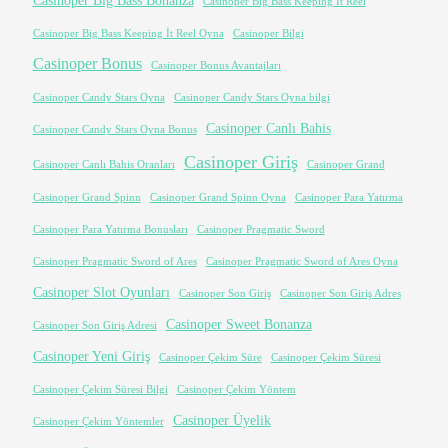
Casinoper Big Bass Keeping İt Reel
Casinoper Big Bass Keeping İt Reel Oyna
Casinoper Bilgi
Casinoper Bonus
Casinoper Bonus Avantajları
Casinoper Candy Stars Oyna
Casinoper Candy Stars Oyna bilgi
Casinoper Canlı Bahis
Casinoper Candy Stars Oyna Bonus
Casinoper Giriş
Casinoper Canlı Bahis Oranları
Casinoper Grand
Casinoper Grand Spinn
Casinoper Grand Spinn Oyna
Casinoper Para Yatırma
Casinoper Para Yatırma Bonusları
Casinoper Pragmatic Sword
Casinoper Pragmatic Sword of Ares
Casinoper Pragmatic Sword of Ares Oyna
Casinoper Slot Oyunları
Casinoper Son Giriş
Casinoper Son Giriş Adres
Casinoper Sweet Bonanza
Casinoper Son Giriş Adresi
Casinoper Yeni Giriş
Casinoper Çekim Süre
Casinoper Çekim Süresi
Casinoper Çekim Süresi Bilgi
Casinoper Çekim Yöntem
Casinoper Üyelik
Casinoper Çekim Yöntemler