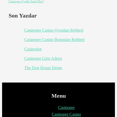
Casinoper Üyelik Nasıl Olur?
Son Yazılar
Casinoper Casino Oyunları Rehberi
Casinoper Casino Bonusları Rehberi
Casinoslot
Casinoper Giriş Adresi
The Dog House Demo
Menu
Casinoper
Casinoper Casino