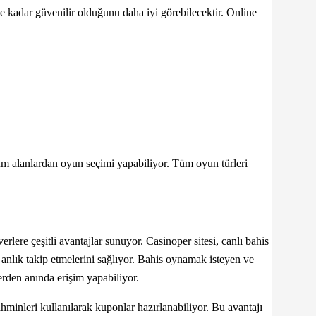
e kadar güvenilir olduğunu daha iyi görebilecektir. Online
tüm alanlardan oyun seçimi yapabiliyor. Tüm oyun türleri
rlere çeşitli avantajlar sunuyor. Casinoper sitesi, canlı bahis
i anlık takip etmelerini sağlıyor. Bahis oynamak isteyen ve
erden anında erişim yapabiliyor.
hminleri kullanılarak kuponlar hazırlanabiliyor. Bu avantajı