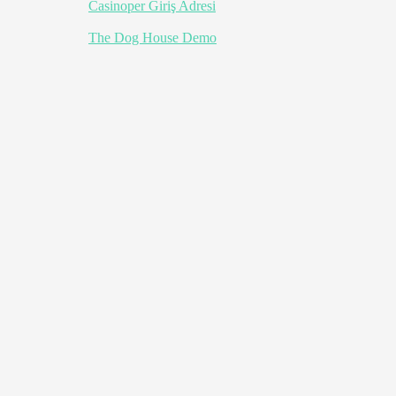
Casinoper Giriş Adresi
The Dog House Demo