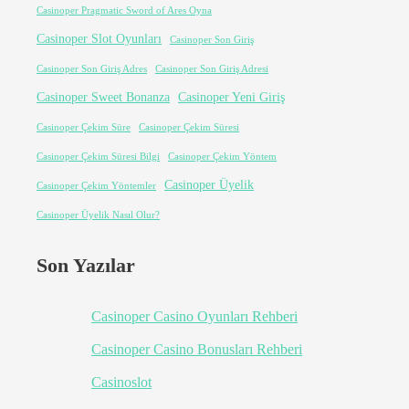
Casinoper Pragmatic Sword of Ares Oyna
Casinoper Slot Oyunları
Casinoper Son Giriş
Casinoper Son Giriş Adres
Casinoper Son Giriş Adresi
Casinoper Sweet Bonanza
Casinoper Yeni Giriş
Casinoper Çekim Süre
Casinoper Çekim Süresi
Casinoper Çekim Süresi Bilgi
Casinoper Çekim Yöntem
Casinoper Üyelik
Casinoper Çekim Yöntemler
Casinoper Üyelik Nasıl Olur?
Son Yazılar
Casinoper Casino Oyunları Rehberi
Casinoper Casino Bonusları Rehberi
Casinoslot