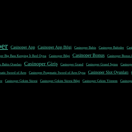
per
Casinoper App
Casinoper App Bilgi
Casinoper Bahis
Casinoper Bahisler
Cas
Casinoper Bonus
per Big Bass Keeping İt Reel Oyna
Casinoper Bilgi
Casinoper Bonus A
Casinoper Giriş
ı Bahis Oranları
Casinoper Grand
Casinoper Grand Spinn
Casinop
Casinoper Slot Oyunları
atic Sword of Ares
Casinoper Pragmatic Sword of Ares Oyna
re
Casinoper Çekim Süresi
Casinoper Çekim Süresi Bilgi
Casinoper Çekim Yöntem
Casinop