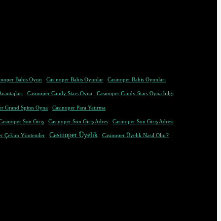
inoper Bahis Oyun
Casinoper Bahis Oyunlar
Casinoper Bahis Oyunları
vantajları
Casinoper Candy Stars Oyna
Casinoper Candy Stars Oyna bilgi
er Grand Spinn Oyna
Casinoper Para Yatırma
Casinoper Son Giriş
Casinoper Son Giriş Adres
Casinoper Son Giriş Adresi
Casinoper Üyelik
er Çekim Yöntemler
Casinoper Üyelik Nasıl Olur?