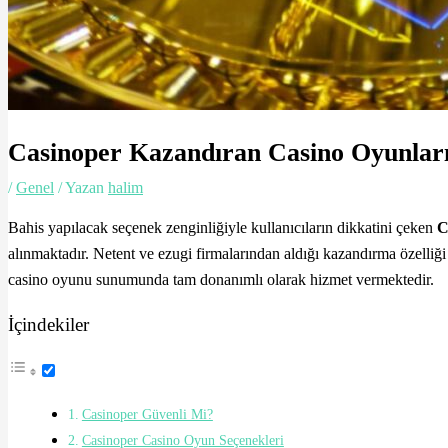
Casinoper Kazandıran Casino Oyunlar
/
Genel
/ Yazan
halim
Bahis yapılacak seçenek zenginliğiyle kullanıcıların dikkatini çeken
C
alınmaktadır. Netent ve ezugi firmalarından aldığı kazandırma özelliğ
casino oyunu sunumunda tam donanımlı olarak hizmet vermektedir.
İçindekiler
Casinoper Güvenli Mi?
Casinoper Casino Oyun Seçenekleri