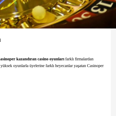
ı
asinoper kazandıran casino oyunları
farklı firmalardan
i yüksek oyunlarla üyelerine farklı heyecanlar yaşatan Casinoper