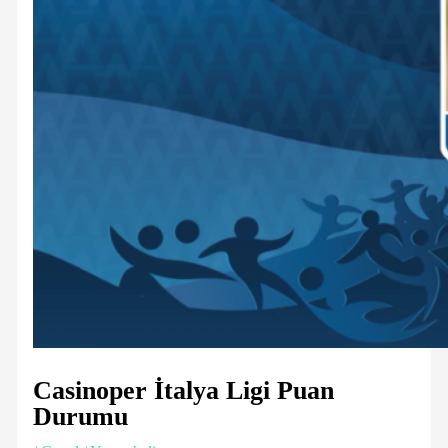
Casinoper İtalya Ligi Puan
Durumu