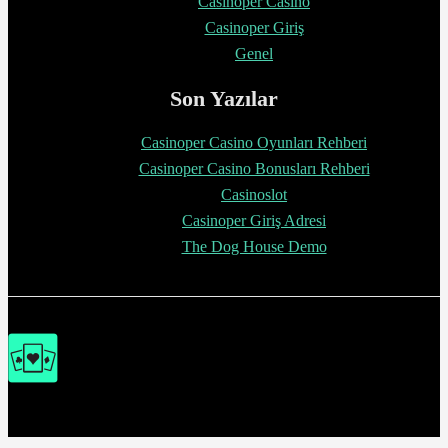
Casinoper Casino
Casinoper Giriş
Genel
Son Yazılar
Casinoper Casino Oyunları Rehberi
Casinoper Casino Bonusları Rehberi
Casinoslot
Casinoper Giriş Adresi
The Dog House Demo