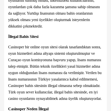
oyunlarını sunmuş olması, ülkemizdeki kullanıcılarının,
oyunlardan çok daha fazla kazanma şansına sahip olmasını
da sağlıyor. Yurtdışı lisansının olması bahis oranlarının
yüksek olması yeni üyelikler oluşturmak isteyenlerin
dikkatini çekmektedir.
İllegal Bahis Sitesi
Casinoper bir online oyun sitesi olarak tasarlandıktan sonra,
oyun hizmetleri adına altyapı sistemi oluşturulmuştur ve
Curaçao oyun komisyonuna başvuru yapıp, lisans numarası
talep etmiştir. Bütün teknik özellikleri yasal hizmetler adına
uygun olduğundan lisans numarası da verilmiştir. Verilen bu
lisans numarasının Türkiye yasalarınca kabul edilmemesi,
Casinoper bahis sitesinin illegal olmasına sebep olmaktadır.
Türk oyun sever kullanıcılar, illegal bahis sitesinde, en iyi
casino oyunlarını oynayabilmek adına üyelik oluşturuyorlar.
Casinoper Neden İllegal