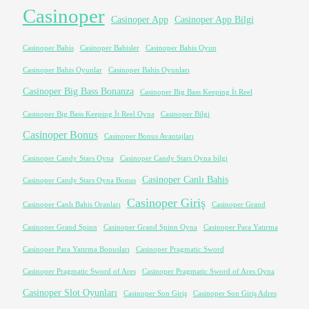
Casinoper
Casinoper App
Casinoper App Bilgi
Casinoper Bahis
Casinoper Bahisler
Casinoper Bahis Oyun
Casinoper Bahis Oyunlar
Casinoper Bahis Oyunları
Casinoper Big Bass Bonanza
Casinoper Big Bass Keeping İt Reel
Casinoper Big Bass Keeping İt Reel Oyna
Casinoper Bilgi
Casinoper Bonus
Casinoper Bonus Avantajları
Casinoper Candy Stars Oyna
Casinoper Candy Stars Oyna bilgi
Casinoper Canlı Bahis
Casinoper Candy Stars Oyna Bonus
Casinoper Giriş
Casinoper Canlı Bahis Oranları
Casinoper Grand
Casinoper Grand Spinn
Casinoper Grand Spinn Oyna
Casinoper Para Yatırma
Casinoper Para Yatırma Bonusları
Casinoper Pragmatic Sword
Casinoper Pragmatic Sword of Ares
Casinoper Pragmatic Sword of Ares Oyna
Casinoper Slot Oyunları
Casinoper Son Giriş
Casinoper Son Giriş Adres