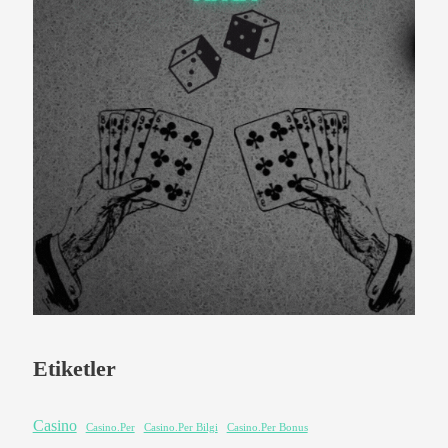
Etiketler
Casino
Casino.Per
Casino.Per Bilgi
Casino.Per Bonus