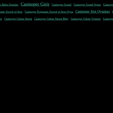
Casinoper Giriş
ı Bahis Oranları
Casinoper Grand
Casinoper Grand Spinn
Casinop
Casinoper Slot Oyunları
atic Sword of Ares
Casinoper Pragmatic Sword of Ares Oyna
re
Casinoper Çekim Süresi
Casinoper Çekim Süresi Bilgi
Casinoper Çekim Yöntem
Casinop