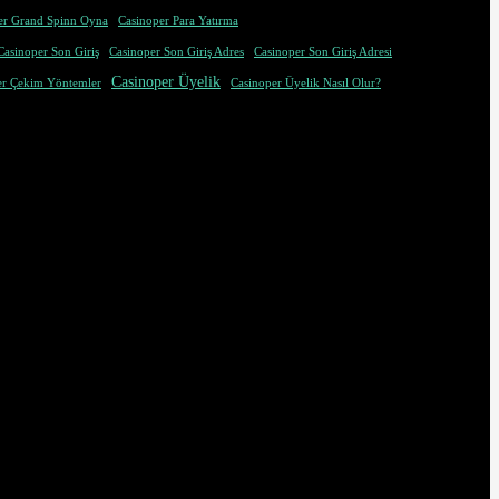
er Grand Spinn Oyna
Casinoper Para Yatırma
Casinoper Son Giriş
Casinoper Son Giriş Adres
Casinoper Son Giriş Adresi
Casinoper Üyelik
er Çekim Yöntemler
Casinoper Üyelik Nasıl Olur?