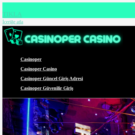
Casinoper Güncel Giriş Adresi
TIKLA
İçeriğe atla
Casinoper
Casinoper Casino
Casinoper Güncel Giriş Adresi
Casinoper Güvenilir Giriş