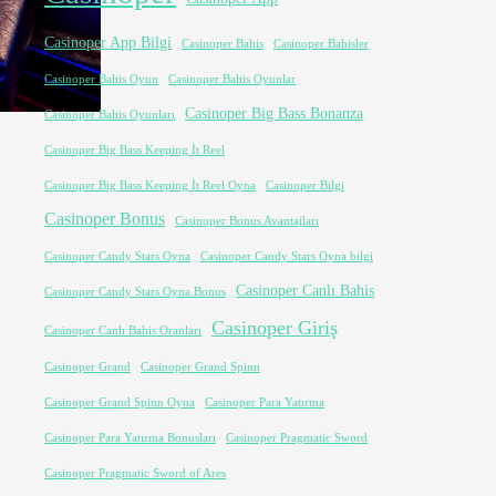
Casinoper App Bilgi
Casinoper Bahis
Casinoper Bahisler
Casinoper Bahis Oyun
Casinoper Bahis Oyunlar
Casinoper Big Bass Bonanza
Casinoper Bahis Oyunları
Casinoper Big Bass Keeping İt Reel
Casinoper Big Bass Keeping İt Reel Oyna
Casinoper Bilgi
Casinoper Bonus
Casinoper Bonus Avantajları
Casinoper Candy Stars Oyna
Casinoper Candy Stars Oyna bilgi
Casinoper Canlı Bahis
Casinoper Candy Stars Oyna Bonus
Casinoper Giriş
Casinoper Canlı Bahis Oranları
Casinoper Grand
Casinoper Grand Spinn
Casinoper Grand Spinn Oyna
Casinoper Para Yatırma
Casinoper Para Yatırma Bonusları
Casinoper Pragmatic Sword
Casinoper Pragmatic Sword of Ares