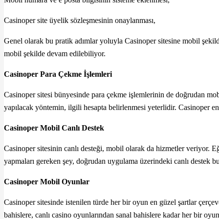
Casinoper site üyelik sözleşmesinin onaylanması,
Genel olarak bu pratik adımlar yoluyla Casinoper sitesine mobil şekil
mobil şekilde devam edilebiliyor.
Casinoper Para Çekme İşlemleri
Casinoper sitesi bünyesinde para çekme işlemlerinin de doğrudan mob
yapılacak yöntemin, ilgili hesapta belirlenmesi yeterlidir. Casinoper e
Casinoper Mobil Canlı Destek
Casinoper sitesinin canlı desteği, mobil olarak da hizmetler veriyor. Eğ
yapmaları gereken şey, doğrudan uygulama üzerindeki canlı destek but
Casinoper Mobil Oyunlar
Casinoper sitesinde istenilen türde her bir oyun en güzel şartlar çerçe
bahislere, canlı casino oyunlarından sanal bahislere kadar her bir oyu