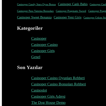
Casinoper Canlı Bahis
Casinoper Candy Stars Oyna Bonus
Casinoper Canl
Casinoper Para Yatırma Bonusları
Casinoper Pragmatic Sword
Casinoper Pragm
Casinoper Sweet Bonanza
Casinoper Yeni Giriş
Casinoper Çekim Sü
Kategoriler
Casinoper
Casinoper Casino
Casinoper Giriş
Genel
Son Yazılar
Casinoper Casino Oyunları Rehberi
Casinoper Casino Bonusları Rehberi
Casinoslot
Casinoper Giriş Adresi
The Dog House Demo