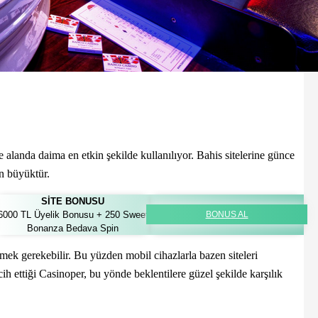
e alanda daima en etkin şekilde kullanılıyor. Bahis sitelerine günce
an büyüktür.
SİTE BONUSU
6000 TL Üyelik Bonusu + 250 Sweet
BONUS AL
Bonanza Bedava Spin
ek gerekebilir. Bu yüzden mobil cihazlarla bazen siteleri
cih ettiği Casinoper, bu yönde beklentilere güzel şekilde karşılık