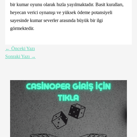
bir kumar oyunu olarak hızla yayılmaktadır. Basit kuralları,
heyecan verici oynanışı ve yüksek ödeme potansiyeli
sayesinde kumar severler arasında büyük bir ilgi
görmektedir.
←
Önceki Yazı
Sonraki Yazı
→