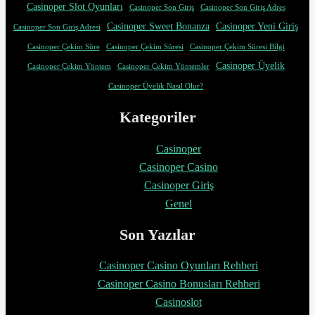
Casinoper Slot Oyunları
Casinoper Son Giriş
Casinoper Son Giriş Adres
Casinoper Sweet Bonanza
Casinoper Yeni Giriş
Casinoper Son Giriş Adresi
Casinoper Çekim Süre
Casinoper Çekim Süresi
Casinoper Çekim Süresi Bilgi
Casinoper Üyelik
Casinoper Çekim Yöntem
Casinoper Çekim Yöntemler
Casinoper Üyelik Nasıl Olur?
Kategoriler
Casinoper
Casinoper Casino
Casinoper Giriş
Genel
Son Yazılar
Casinoper Casino Oyunları Rehberi
Casinoper Casino Bonusları Rehberi
Casinoslot