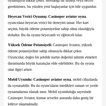
oynanışıyla dikkat çeker. Herhangi bir strateji veya beceri
gerektirmez, bu yüzden yeni başlayanlar için bile uygundur.
Heyecan Verici Oynanış: Casinoper aviator oyna
,
oyunculara heyecan verici bir deneyim sunar. Her kart
seçimi, büyük ödeme potansiyeline sahip olma olasılığıyla
doludur. Bu da oyunu heyecanlı ve eğlenceli kılar.
Yüksek Ödeme Potansiyeli:
Casinoper Aviator, yüksek
ödeme potansiyeline sahip olmasıyla dikkat çeker.
Oyuncular, doğru bir şekilde kartın değerini tahmin etmeleri
durumunda büyük kazançlar elde edebilirler. Bu da oyuna
olan ilgiyi artırır.
Mobil Uyumlu: Casinoper aviator oyna
, mobil cihazlarda
da oynanabilir. Bu da oyuncuların istedikleri zaman ve yerde
oynamalarına olanak tanır. Mobil uyumluluğu sayesinde
Casinoper Aviator, kumar severler arasında daha geniş bir
kitleye ulaşmaktadır.