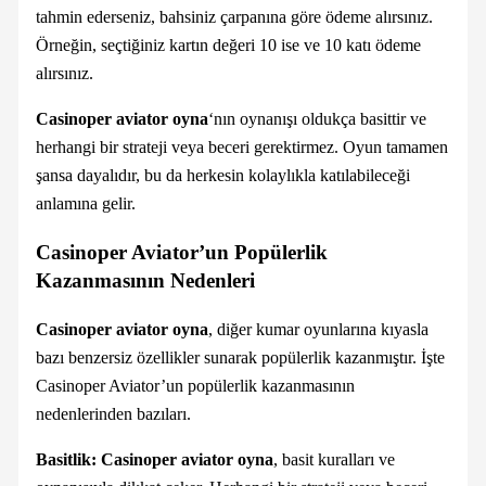
tahmin ederseniz, bahsiniz çarpanına göre ödeme alırsınız.
Örneğin, seçtiğiniz kartın değeri 10 ise ve 10 katı ödeme
alırsınız.
Casinoper aviator oyna
‘nın oynanışı oldukça basittir ve
herhangi bir strateji veya beceri gerektirmez. Oyun tamamen
şansa dayalıdır, bu da herkesin kolaylıkla katılabileceği
anlamına gelir.
Casinoper Aviator’un Popülerlik
Kazanmasının Nedenleri
Casinoper aviator oyna
, diğer kumar oyunlarına kıyasla
bazı benzersiz özellikler sunarak popülerlik kazanmıştır. İşte
Casinoper Aviator’un popülerlik kazanmasının
nedenlerinden bazıları.
Basitlik:
Casinoper aviator oyna
, basit kuralları ve